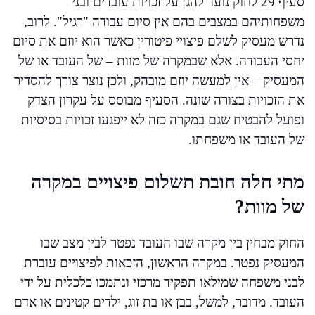
סעיף 29 לחוק נועד להגן על זכויות עובדים ובני
משפחותיהם במצבים בהם אין סיום עבודה "רגיל". לרוב,
נדרש מעסיק לשלם פיצויי פיטורין כאשר הוא יוזם את סיום
יחסי העבודה. אלא שבמקרה של מוות – של העובד או של
המעסיק – אין למעשה יוזם מובהק, ולכן נוצר צורך להסדיר
את הזכויות בצורה שונה. הסעיף מבוסס על עקרון הצדק
ופועל להבטיח שגם במקרה כזה לא ייפגעו זכויות בסיסיות
של העובד או משפחתו.
מתי חלה חובת תשלום פיצויים במקרה
של מוות?
החוק מבחין בין מקרה שבו העובד נפטר לבין מצב שבו
המעסיק נפטר. במקרה הראשון, הזכאות לפיצויים עוברת
לבני משפחה שמילאו תפקיד מרכזי ונתמכו כלכלית על ידי
העובד. מדובר, למשל, בבן או בת זוג, ילדים קטינים או אדם