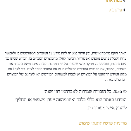
מפת אתר
פייסבוק
האתר הוקם מיוזמה אישית, ובין היתר במטרה לתת מידע על המוצרים המפורסמים בו ולאפשר
ערוץ לקבלת פרטים נוספים ואפשרויות רכישה לחלק מהמוצרים הנזכרים בו. המידע שניתן נכון
ליום כתיבתו, ומבוסס על מחקר אישי שנערך על ידי המחבר. המידע איננו מייצג בהכרח את
השירות, המוצר, את הפרטים הטכניים הכלולים בו או את המחיר הנזכר לצידו. כדי לקבל את
מלוא המידע הרלוונטי על המוצרים יש לפנות למשווקים המורשים ו/או ליצרנים של המוצרים
המוזכרים באתר.
© 2026 כל הזכויות שמורות לאברהמי רוזן ושות'
המידע באתר הוא כללי בלבד ואינו מהווה ייעוץ משפטי או תחליף
לייעוץ אישי מעורך דין.
מדיניות פרטיות
תנאי שימוש