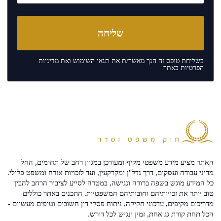
בשליחת טופס זה הנך מאשר/ת את
תנאי השימוש
ואת
מדיניות
הפרטיות
באתר.
האתר מציע מידע משפטי מקיף ומעודכן במגוון רחב של תחומים, החל
מדיני עבודה ועסקים, דרך נדל"ן ומקרקעין, ועד לזכויות אזרח ומשפט פלילי.
כל המידע מוגש בשפה ברורה ונגישה, במטרה לסייע לציבור הרחב להבין
טוב יותר את זכויותיהם וחובותיהם המשפטיות. התכנים באתר כוללים
מדריכים מקיפים, עדכוני חקיקה, ניתוח פסקי דין חשובים וטיפים מעשיים -
הכל תחת קורת גג אחת, זמין ונגיש לכל דורש.