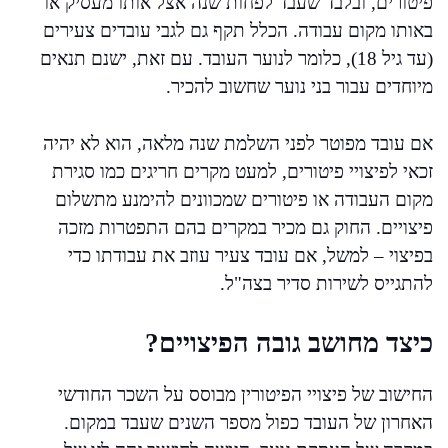
פיטורים, ובלבד שעבד לפחות שנה אצל אותו מעסיק או
באותו מקום עבודה. הכלל תקף גם לגבי עובדים צעירים
(עד גיל 18), כלומר לנוער העובד. עם זאת, ישנם תנאים
מיוחדים עבור בני נוער שחשוב להכיר.
אם עובד מפוטר לפני השלמת שנה מלאה, הוא לא יהיה
זכאי לפיצויי פיטורים, למעט מקרים חריגים כמו סגירת
מקום העבודה או פיטורים שמכוונים להימנע מתשלום
פיצויים. החוק גם מכיר במקרים בהם התפטרות מזכה
בפיצוי – למשל, אם עובד צעיר עוזב את עבודתו כדי
להתגייס לשירות סדיר בצה"ל.
כיצד מחושב גובה הפיצויים?
החישוב של פיצויי הפיטורין מבוסס על השכר החודשי
האחרון של העובד כפול מספר השנים שעבד במקום.