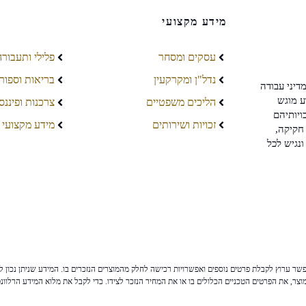
מידע מקצועי
עסקים ומסחר
פלילי ותעבורה
נדל"ן ומקרקעין
בריאות וספור
דיני עבודה
ע מוגש
הליכים משפטיים
צרכנות ופיננס
ויותיהם
זכויות ושירותים
מידע מקצועי
חקיקה,
ונגיש לכל
ר ערוץ לקבלת פרטים נוספים ואפשרויות רכישה לחלק מהמוצרים הנזכרים בו. המידע שניתן נכון לי
צר, את הפרטים הטכניים הכלולים בו או את המחיר הנזכר לצידו. כדי לקבל את מלוא המידע הרלוונ