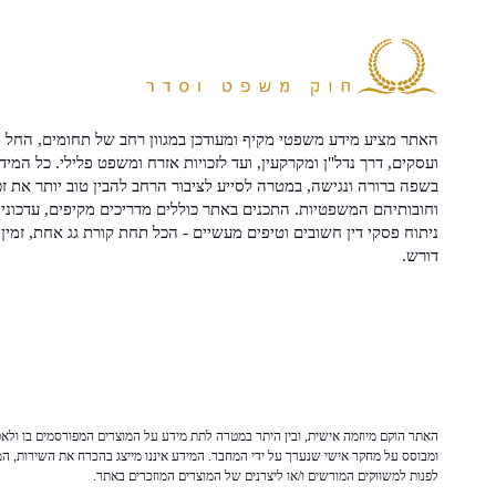
האתר מציע מידע משפטי מקיף ומעודכן במגוון רחב של תחומים, החל מ
ועסקים, דרך נדל"ן ומקרקעין, ועד לזכויות אזרח ומשפט פלילי. כל המיד
בשפה ברורה ונגישה, במטרה לסייע לציבור הרחב להבין טוב יותר את זכ
וחובותיהם המשפטיות. התכנים באתר כוללים מדריכים מקיפים, עדכוני 
ניתוח פסקי דין חשובים וטיפים מעשיים - הכל תחת קורת גג אחת, זמין 
דורש.
האתר הוקם מיוזמה אישית, ובין היתר במטרה לתת מידע על המוצרים המפורסמים בו ולאפש
ומבוסס על מחקר אישי שנערך על ידי המחבר. המידע איננו מייצג בהכרח את השירות, המו
לפנות למשווקים המורשים ו/או ליצרנים של המוצרים המוזכרים באתר.