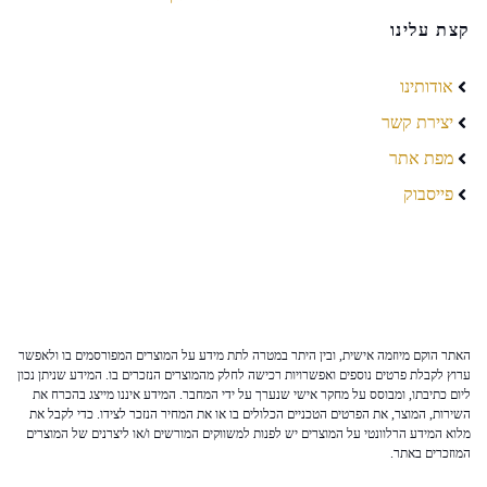
קצת עלינו
אודותינו
יצירת קשר
מפת אתר
פייסבוק
האתר הוקם מיוזמה אישית, ובין היתר במטרה לתת מידע על המוצרים המפורסמים בו ולאפשר
ערוץ לקבלת פרטים נוספים ואפשרויות רכישה לחלק מהמוצרים הנזכרים בו. המידע שניתן נכון
ליום כתיבתו, ומבוסס על מחקר אישי שנערך על ידי המחבר. המידע איננו מייצג בהכרח את
השירות, המוצר, את הפרטים הטכניים הכלולים בו או את המחיר הנזכר לצידו. כדי לקבל את
מלוא המידע הרלוונטי על המוצרים יש לפנות למשווקים המורשים ו/או ליצרנים של המוצרים
המוזכרים באתר.