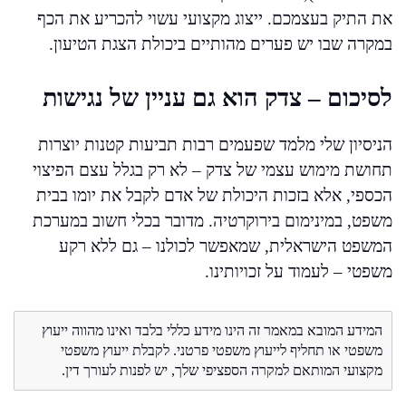
את התיק בעצמכם. ייצוג מקצועי עשוי להכריע את הכף
במקרה שבו יש פערים מהותיים ביכולת הצגת הטיעון.
לסיכום – צדק הוא גם עניין של נגישות
הניסיון שלי מלמד שפעמים רבות תביעות קטנות יוצרות
תחושת מימוש עצמי של צדק – לא רק בגלל עצם הפיצוי
הכספי, אלא בזכות היכולת של אדם לקבל את יומו בבית
משפט, במינימום בירוקרטיה. מדובר בכלי חשוב במערכת
המשפט הישראלית, שמאפשר לכולנו – גם ללא רקע
משפטי – לעמוד על זכויותינו.
המידע המובא במאמר זה הינו מידע כללי בלבד ואינו מהווה ייעוץ
משפטי או תחליף לייעוץ משפטי פרטני. לקבלת ייעוץ משפטי
מקצועי המותאם למקרה הספציפי שלך, יש לפנות לעורך דין.