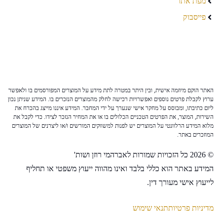
מפת אתר
פייסבוק
האתר הוקם מיוזמה אישית, ובין היתר במטרה לתת מידע על המוצרים המפורסמים בו ולאפשר
ערוץ לקבלת פרטים נוספים ואפשרויות רכישה לחלק מהמוצרים הנזכרים בו. המידע שניתן נכון
ליום כתיבתו, ומבוסס על מחקר אישי שנערך על ידי המחבר. המידע איננו מייצג בהכרח את
השירות, המוצר, את הפרטים הטכניים הכלולים בו או את המחיר הנזכר לצידו. כדי לקבל את
מלוא המידע הרלוונטי על המוצרים יש לפנות למשווקים המורשים ו/או ליצרנים של המוצרים
המוזכרים באתר.
© 2026 כל הזכויות שמורות לאברהמי רוזן ושות'
המידע באתר הוא כללי בלבד ואינו מהווה ייעוץ משפטי או תחליף
לייעוץ אישי מעורך דין.
מדיניות פרטיות
תנאי שימוש