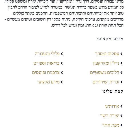
מדיני עבודה ועסקים, דרך נדל"ן ומקרקעין, ועד לזכויות אזרח ומשפט פלילי.
כל המידע מוגש בשפה ברורה ונגישה, במטרה לסייע לציבור הרחב להבין
טוב יותר את זכויותיהם וחובותיהם המשפטיות. התכנים באתר כוללים
מדריכים מקיפים, עדכוני חקיקה, ניתוח פסקי דין חשובים וטיפים מעשיים -
הכל תחת קורת גג אחת, זמין ונגיש לכל דורש.
מידע מקצועי
עסקים ומסחר
פלילי ותעבורה
נדל"ן ומקרקעין
בריאות וספורט
הליכים משפטיים
צרכנות ופיננסים
זכויות ושירותים
מידע מקצועי
קצת עלינו
אודותינו
יצירת קשר
מפת אתר