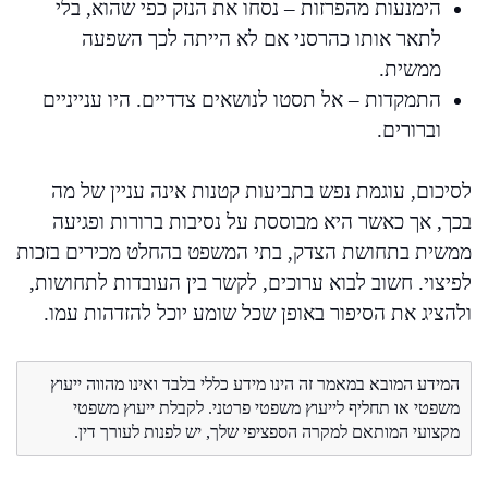
הימנעות מהפרזות – נסחו את הנזק כפי שהוא, בלי
לתאר אותו כהרסני אם לא הייתה לכך השפעה
ממשית.
התמקדות – אל תסטו לנושאים צדדיים. היו ענייניים
וברורים.
לסיכום, עוגמת נפש בתביעות קטנות אינה עניין של מה
בכך, אך כאשר היא מבוססת על נסיבות ברורות ופגיעה
ממשית בתחושת הצדק, בתי המשפט בהחלט מכירים בזכות
לפיצוי. חשוב לבוא ערוכים, לקשר בין העובדות לתחושות,
ולהציג את הסיפור באופן שכל שומע יוכל להזדהות עמו.
המידע המובא במאמר זה הינו מידע כללי בלבד ואינו מהווה ייעוץ
משפטי או תחליף לייעוץ משפטי פרטני. לקבלת ייעוץ משפטי
מקצועי המותאם למקרה הספציפי שלך, יש לפנות לעורך דין.