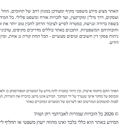
האתר מציע מידע משפטי מקיף ומעודכן במגוון רחב של תחומים, החל מ
ועסקים, דרך נדל"ן ומקרקעין, ועד לזכויות אזרח ומשפט פלילי. כל המיד
בשפה ברורה ונגישה, במטרה לסייע לציבור הרחב להבין טוב יותר את זכ
וחובותיהם המשפטיות. התכנים באתר כוללים מדריכים מקיפים, עדכוני 
ניתוח פסקי דין חשובים וטיפים מעשיים - הכל תחת קורת גג אחת, זמין 
דורש.
האתר הוקם מיוזמה אישית, ובין היתר במטרה לתת מידע על המוצרים המפורסמים בו ולאפש
ומבוסס על מחקר אישי שנערך על ידי המחבר. המידע איננו מייצג בהכרח את השירות, המו
לפנות למשווקים המורשים ו/או ליצרנים של המוצרים המוזכרים באתר.
© 2026 כל הזכויות שמורות לאברהמי רוזן ושות'
המידע באתר הוא כללי בלבד ואינו מהווה ייעוץ משפטי או תחליף לייע