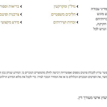
נדל"ן ומקרקעין
בריאות וספור
דיני עבודה
ע מוגש
הליכים משפטיים
צרכנות ופיננס
ויותיהם
זכויות ושירותים
מידע מקצועי
חקיקה,
ונגיש לכל
ר ערוץ לקבלת פרטים נוספים ואפשרויות רכישה לחלק מהמוצרים הנזכרים בו. המידע שניתן נכון לי
צר, את הפרטים הטכניים הכלולים בו או את המחיר הנזכר לצידו. כדי לקבל את מלוא המידע הרלוונ
וץ אישי מעורך דין.