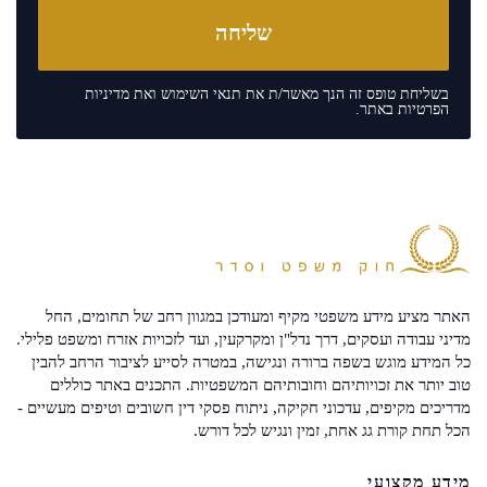
בשליחת טופס זה הנך מאשר/ת את
תנאי השימוש
ואת
מדיניות
הפרטיות
באתר.
האתר מציע מידע משפטי מקיף ומעודכן במגוון רחב של תחומים, החל
מדיני עבודה ועסקים, דרך נדל"ן ומקרקעין, ועד לזכויות אזרח ומשפט פלילי.
כל המידע מוגש בשפה ברורה ונגישה, במטרה לסייע לציבור הרחב להבין
טוב יותר את זכויותיהם וחובותיהם המשפטיות. התכנים באתר כוללים
מדריכים מקיפים, עדכוני חקיקה, ניתוח פסקי דין חשובים וטיפים מעשיים -
הכל תחת קורת גג אחת, זמין ונגיש לכל דורש.
מידע מקצועי