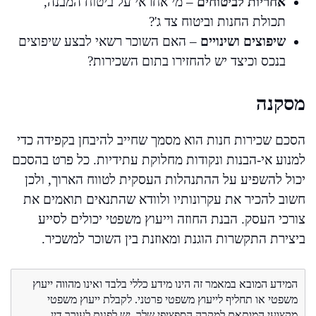
אחריות לביטוחים
– מי אחראי על ביטוח המבנה,
תכולת החנות וביטוח צד ג'?
שיפוצים ושינויים
– האם השוכר רשאי לבצע שיפוצים
בנכס וכיצד יש להחזירו בתום השכירות?
מסקנה
הסכם שכירות חנות הוא מסמך שחייב להיבחן בקפידה כדי
למנוע אי-הבנות ונקודות מחלוקת עתידיות. כל פרט בהסכם
יכול להשפיע על ההתנהלות העסקית לטווח הארוך, ולכן
חשוב להכיר את עקרונותיו ולוודא שהתנאים תואמים את
צורכי העסק. הבנת החוזה וייעוץ משפטי יכולים לסייע
ביצירת התקשרות הוגנת ומאוזנת בין השוכר למשכיר.
המידע המובא במאמר זה הינו מידע כללי בלבד ואינו מהווה ייעוץ
משפטי או תחליף לייעוץ משפטי פרטני. לקבלת ייעוץ משפטי
מקצועי המותאם למקרה הספציפי שלך, יש לפנות לעורך דין.