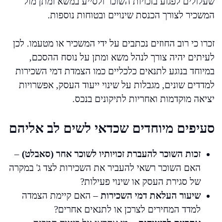
שעלולים לפגוע בזכויות השוכר ולסייע במשא ומתן מול
המשכיר לצורך הכנסת שינויים ובטוחות נוספות.
זכרו כי רוב החוזים נכתבים על ידי המשכיר או מטעמו. לכן
לעיתים יהיה צורך לנהל משא ומתן על נוסח ההסכם,
במיוחד בנוגע לתנאים כלכליים כמו הצמדת דמי השכירות
למדדים שונים, מגבלות על שינוי ייעוד העסק, אפשרויות
יציאה מוקדמות ואחריות לתיקונים בנכס.
סעיפים מיוחדים שכדאי לשים לב אליהם
זכות השוכר להעברת זכויותיו לשוכר אחר (סאבלט)
–
האם השוכר רשאי להעביר את השכירות לצד ג' במקרה
של סגירת העסק או שינוי פעילות?
שיעור העלאת דמי השכירות
– האם קיימת הצמדה
למדד המחירים לצרכן או לתנאים אחרים?