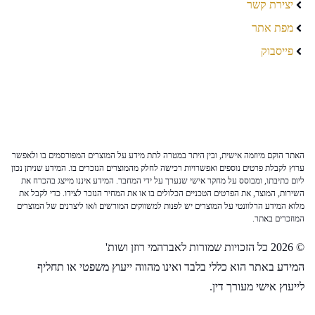
יצירת קשר
מפת אתר
פייסבוק
האתר הוקם מיוזמה אישית, ובין היתר במטרה לתת מידע על המוצרים המפורסמים בו ולאפשר
ערוץ לקבלת פרטים נוספים ואפשרויות רכישה לחלק מהמוצרים הנזכרים בו. המידע שניתן נכון
ליום כתיבתו, ומבוסס על מחקר אישי שנערך על ידי המחבר. המידע איננו מייצג בהכרח את
השירות, המוצר, את הפרטים הטכניים הכלולים בו או את המחיר הנזכר לצידו. כדי לקבל את
מלוא המידע הרלוונטי על המוצרים יש לפנות למשווקים המורשים ו/או ליצרנים של המוצרים
המוזכרים באתר.
© 2026 כל הזכויות שמורות לאברהמי רוזן ושות'
המידע באתר הוא כללי בלבד ואינו מהווה ייעוץ משפטי או תחליף
לייעוץ אישי מעורך דין.