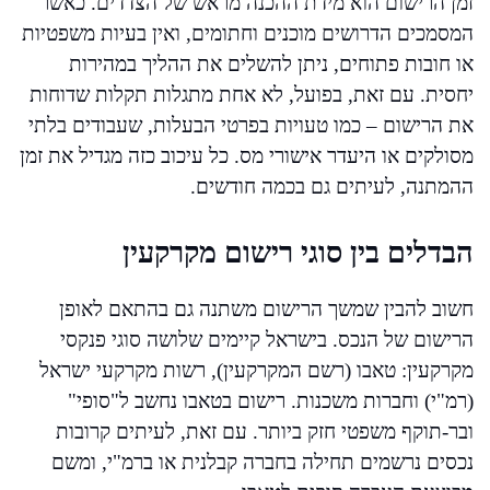
זמן הרישום הוא מידת ההכנה מראש של הצדדים. כאשר
המסמכים הדרושים מוכנים וחתומים, ואין בעיות משפטיות
או חובות פתוחים, ניתן להשלים את ההליך במהירות
יחסית. עם זאת, בפועל, לא אחת מתגלות תקלות שדוחות
את הרישום – כמו טעויות בפרטי הבעלות, שעבודים בלתי
מסולקים או היעדר אישורי מס. כל עיכוב כזה מגדיל את זמן
ההמתנה, לעיתים גם בכמה חודשים.
הבדלים בין סוגי רישום מקרקעין
חשוב להבין שמשך הרישום משתנה גם בהתאם לאופן
הרישום של הנכס. בישראל קיימים שלושה סוגי פנקסי
מקרקעין: טאבו (רשם המקרקעין), רשות מקרקעי ישראל
(רמ"י) וחברות משכנות. רישום בטאבו נחשב ל"סופי"
ובר-תוקף משפטי חזק ביותר. עם זאת, לעיתים קרובות
נכסים נרשמים תחילה בחברה קבלנית או ברמ"י, ומשם