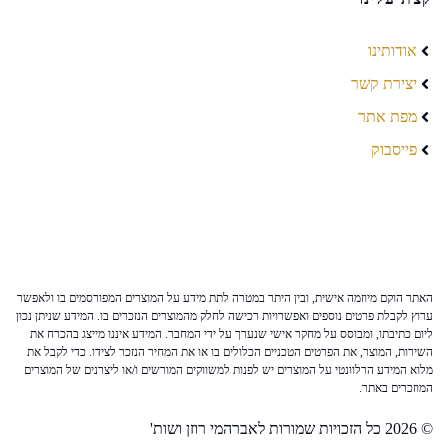
אודותינו
יצירת קשר
מפת אתר
פייסבוק
האתר הוקם מיוזמה אישית, ובין היתר במטרה לתת מידע על המוצרים המפורסמים בו ולאפשר
ערוץ לקבלת פרטים נוספים ואפשרויות רכישה לחלק מהמוצרים הנזכרים בו. המידע שניתן נכון
ליום כתיבתו, ומבוסס על מחקר אישי שנערך על ידי המחבר. המידע איננו מייצג בהכרח את
השירות, המוצר, את הפרטים הטכניים הכלולים בו או את המחיר הנזכר לצידו. כדי לקבל את
מלוא המידע הרלוונטי על המוצרים יש לפנות למשווקים המורשים ו/או ליצרנים של המוצרים
המוזכרים באתר.
© 2026 כל הזכויות שמורות לאברהמי רוזן ושות'