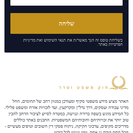
בשליחת טופס זה הנך מאשר/ת את
תנאי השימוש
ואת
מדיניות
הפרטיות
באתר.
האתר מציע מידע משפטי מקיף ומעודכן במגוון רחב של תחומים, החל
מדיני עבודה ועסקים, דרך נדל"ן ומקרקעין, ועד לזכויות אזרח ומשפט פלילי.
כל המידע מוגש בשפה ברורה ונגישה, במטרה לסייע לציבור הרחב להבין
טוב יותר את זכויותיהם וחובותיהם המשפטיות. התכנים באתר כוללים
מדריכים מקיפים, עדכוני חקיקה, ניתוח פסקי דין חשובים וטיפים מעשיים -
הכל תחת קורת גג אחת, זמין ונגיש לכל דורש.