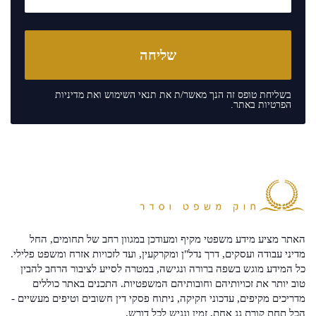
בשליחת טופס זה הנך מאשר/ת את
תנאי השימוש
ואת
מדיניות
הפרטיות
באתר.
האתר מציע מידע משפטי מקיף ומעודכן במגוון רחב של תחומים, החל
מדיני עבודה ועסקים, דרך נדל"ן ומקרקעין, ועד לזכויות אזרח ומשפט פלילי.
כל המידע מוגש בשפה ברורה ונגישה, במטרה לסייע לציבור הרחב להבין
טוב יותר את זכויותיהם וחובותיהם המשפטיות. התכנים באתר כוללים
מדריכים מקיפים, עדכוני חקיקה, ניתוח פסקי דין חשובים וטיפים מעשיים -
הכל תחת קורת גג אחת, זמין ונגיש לכל דורש.