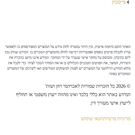
פייסבוק
האתר הוקם מיוזמה אישית, ובין היתר במטרה לתת מידע על המוצרים המפורסמים בו ולאפשר
ערוץ לקבלת פרטים נוספים ואפשרויות רכישה לחלק מהמוצרים הנזכרים בו. המידע שניתן נכון
ליום כתיבתו, ומבוסס על מחקר אישי שנערך על ידי המחבר. המידע איננו מייצג בהכרח את
השירות, המוצר, את הפרטים הטכניים הכלולים בו או את המחיר הנזכר לצידו. כדי לקבל את
מלוא המידע הרלוונטי על המוצרים יש לפנות למשווקים המורשים ו/או ליצרנים של המוצרים
המוזכרים באתר.
© 2026 כל הזכויות שמורות לאברהמי רוזן ושות'
המידע באתר הוא כללי בלבד ואינו מהווה ייעוץ משפטי או תחליף
לייעוץ אישי מעורך דין.
מדיניות פרטיות
תנאי שימוש