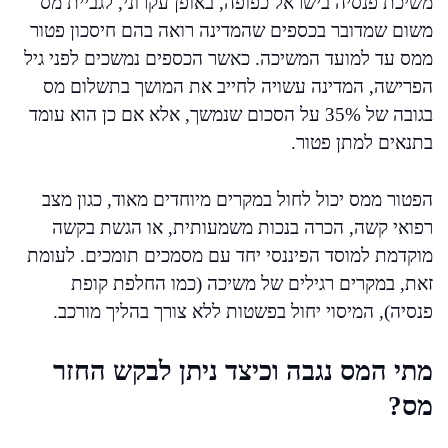
משיכת פנסיה בישראל כפופה, באופן עקרוני, לגביית מס
משום שמדובר בכספים שהמדינה רואה בהם חיסכון פטור
ממס עד למועד המשיכה. כאשר הכספים נמשכים לפני גיל
הפרישה, המדינה עשויה לחייב את המושך בתשלום מס
בגובה של 35% על הסכום שנמשך, אלא אם כן הוא עומד
בתנאים למתן פטור.
הפטור ממס יכול לחול במקרים מיוחדים מאוד, כגון מצב
רפואי קשה, הכרה בנכות משמעותית, או הגשת בקשה
מוקדמת למוסד הפיננסי יחד עם מסמכים תומכים. לעומת
זאת, במקרים רגילים של משיכה (כמו החלפת קופת
פנסיה), המיסוי יחול בפשטות ללא צורך בהליך מורכב.
מתי המס נגבה וכיצד ניתן לבקש החזר
מס?