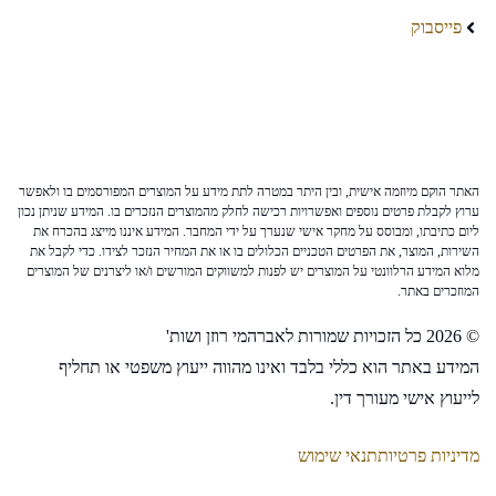
פייסבוק
האתר הוקם מיוזמה אישית, ובין היתר במטרה לתת מידע על המוצרים המפורסמים בו ולאפשר
ערוץ לקבלת פרטים נוספים ואפשרויות רכישה לחלק מהמוצרים הנזכרים בו. המידע שניתן נכון
ליום כתיבתו, ומבוסס על מחקר אישי שנערך על ידי המחבר. המידע איננו מייצג בהכרח את
השירות, המוצר, את הפרטים הטכניים הכלולים בו או את המחיר הנזכר לצידו. כדי לקבל את
מלוא המידע הרלוונטי על המוצרים יש לפנות למשווקים המורשים ו/או ליצרנים של המוצרים
המוזכרים באתר.
© 2026 כל הזכויות שמורות לאברהמי רוזן ושות'
המידע באתר הוא כללי בלבד ואינו מהווה ייעוץ משפטי או תחליף
לייעוץ אישי מעורך דין.
מדיניות פרטיות
תנאי שימוש