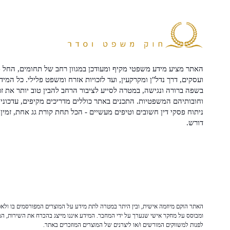
האתר מציע מידע משפטי מקיף ומעודכן במגוון רחב של תחומים, החל מ
ועסקים, דרך נדל"ן ומקרקעין, ועד לזכויות אזרח ומשפט פלילי. כל המיד
בשפה ברורה ונגישה, במטרה לסייע לציבור הרחב להבין טוב יותר את זכ
וחובותיהם המשפטיות. התכנים באתר כוללים מדריכים מקיפים, עדכוני 
ניתוח פסקי דין חשובים וטיפים מעשיים - הכל תחת קורת גג אחת, זמין 
דורש.
האתר הוקם מיוזמה אישית, ובין היתר במטרה לתת מידע על המוצרים המפורסמים בו ולאפש
ומבוסס על מחקר אישי שנערך על ידי המחבר. המידע איננו מייצג בהכרח את השירות, המו
לפנות למשווקים המורשים ו/או ליצרנים של המוצרים המוזכרים באתר.