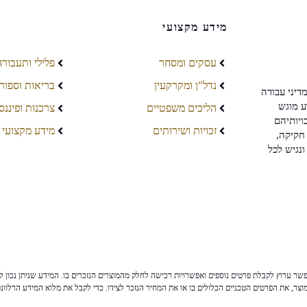
מידע מקצועי
עסקים ומסחר
פלילי ותעבורה
נדל"ן ומקרקעין
בריאות וספור
דיני עבודה
ע מוגש
הליכים משפטיים
צרכנות ופיננס
ויותיהם
זכויות ושירותים
מידע מקצועי
חקיקה,
ונגיש לכל
ר ערוץ לקבלת פרטים נוספים ואפשרויות רכישה לחלק מהמוצרים הנזכרים בו. המידע שניתן נכון לי
צר, את הפרטים הטכניים הכלולים בו או את המחיר הנזכר לצידו. כדי לקבל את מלוא המידע הרלוונ