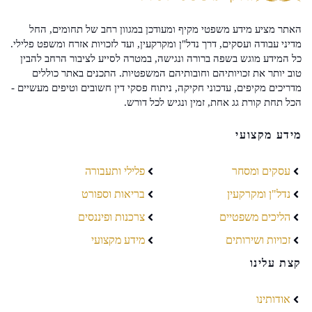
האתר מציע מידע משפטי מקיף ומעודכן במגוון רחב של תחומים, החל
מדיני עבודה ועסקים, דרך נדל"ן ומקרקעין, ועד לזכויות אזרח ומשפט פלילי.
כל המידע מוגש בשפה ברורה ונגישה, במטרה לסייע לציבור הרחב להבין
טוב יותר את זכויותיהם וחובותיהם המשפטיות. התכנים באתר כוללים
מדריכים מקיפים, עדכוני חקיקה, ניתוח פסקי דין חשובים וטיפים מעשיים -
הכל תחת קורת גג אחת, זמין ונגיש לכל דורש.
מידע מקצועי
עסקים ומסחר
פלילי ותעבורה
נדל"ן ומקרקעין
בריאות וספורט
הליכים משפטיים
צרכנות ופיננסים
זכויות ושירותים
מידע מקצועי
קצת עלינו
אודותינו