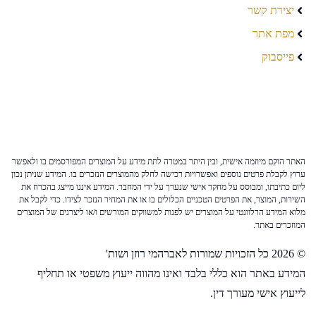
יצירת קשר
מפת אתר
פייסבוק
האתר הוקם מיוזמה אישית, ובין היתר במטרה לתת מידע על המוצרים המפורסמים בו ולאפשר
ערוץ לקבלת פרטים נוספים ואפשרויות רכישה לחלק מהמוצרים הנזכרים בו. המידע שניתן נכון
ליום כתיבתו, ומבוסס על מחקר אישי שנערך על ידי המחבר. המידע איננו מייצג בהכרח את
השירות, המוצר, את הפרטים הטכניים הכלולים בו או את המחיר הנזכר לצידו. כדי לקבל את
מלוא המידע הרלוונטי על המוצרים יש לפנות למשווקים המורשים ו/או ליצרנים של המוצרים
המוזכרים באתר.
© 2026 כל הזכויות שמורות לאברהמי רוזן ושות'
המידע באתר הוא כללי בלבד ואינו מהווה ייעוץ משפטי או תחליף
לייעוץ אישי מעורך דין.