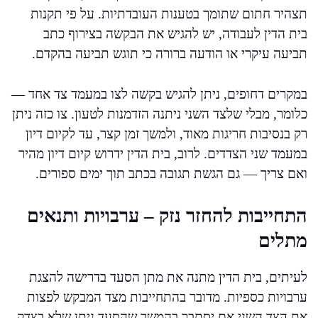
תצהיר חתום שתומך בטענות העובדתיות. על פי תקנות
בית הדין לעבודה, יש להגיש את הבקשה בצירוף כתב
תביעה עיקרי או הודעה ברורה כי תוגש תביעה בהקדם.
במקרים דחופים, ניתן להגיש בקשה לצו במעמד צד אחד —
כלומר, מבלי שלצד השני ניתנה הזדמנות לטעון. צו כזה ניתן
רק בנסיבות חריגות מאוד, ולמשך זמן קצר, עד לקיום דיון
במעמד שני הצדדים. לרוב, בית הדין ידרוש קיום דיון מהיר
ואם צריך — גם הגשת תגובה בכתב תוך ימים ספורים.
התחייבות להחזר נזק – ערבויות ותנאים
מתלים
לעיתים, בית הדין מתנה את מתן הסעד בדרישה להצגת
ערבויות כספיות. מדובר בהתחייבות מצד המבקש לפצות
את הצד השני אם יסתבר בהמשך שהסעד ניתן שלא בצדק