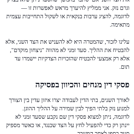
וגרם נזק. אני ממליץ להיערך מראש לאפשרות זו —
לדוגמה, להציג ערבות בנקאית או לשקול התחייבות עצמית
מתאימה.
עלינו לזכור, שהמטרה היא לא להעניש את הצד השני, אלא
להבטיח את ההליך. סעד זמני לא מהווה "ניצחון מוקדם",
אלא רק אמצעי להבטיח שהזכויות הצדקיות יישמרו עד
תום.
פסקי דין מנחים והכיוון בפסיקה
לאורך השנים, בתי הדין לעבודה יצרו איזון עדין בין הצורך
למנוע נזק בלתי הפיך לבין שמירה על ההליך ההוגן.
לדוגמה, ניתן למצוא פסקי דין שם נקבע שסעד זמני לא
יינתן רק כדי להפעיל לחץ על הצד שכנגד, או כאשר מספיק
סעד כספי לאחר המשבר.