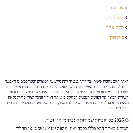
אודותינו
יצירת קשר
מפת אתר
פייסבוק
האתר הוקם מיוזמה אישית, ובין היתר במטרה לתת מידע על המוצרים המפורסמים בו ולאפשר
ערוץ לקבלת פרטים נוספים ואפשרויות רכישה לחלק מהמוצרים הנזכרים בו. המידע שניתן נכון
ליום כתיבתו, ומבוסס על מחקר אישי שנערך על ידי המחבר. המידע איננו מייצג בהכרח את
השירות, המוצר, את הפרטים הטכניים הכלולים בו או את המחיר הנזכר לצידו. כדי לקבל את
מלוא המידע הרלוונטי על המוצרים יש לפנות למשווקים המורשים ו/או ליצרנים של המוצרים
המוזכרים באתר.
© 2026 כל הזכויות שמורות לאברהמי רוזן ושות'
המידע באתר הוא כללי בלבד ואינו מהווה ייעוץ משפטי או תחליף