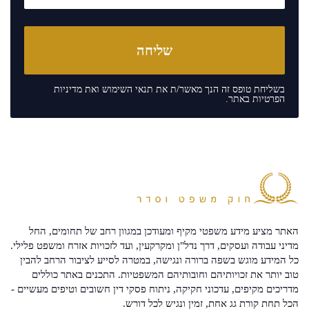
בשליחת טופס זה הנך מאשר/ת את
תנאי השימוש
ואת
מדיניות
הפרטיות
באתר.
האתר מציע מידע משפטי מקיף ומעודכן במגוון רחב של תחומים, החל
מדיני עבודה ועסקים, דרך נדל"ן ומקרקעין, ועד לזכויות אזרח ומשפט פלילי.
כל המידע מוגש בשפה ברורה ונגישה, במטרה לסייע לציבור הרחב להבין
טוב יותר את זכויותיהם וחובותיהם המשפטיות. התכנים באתר כוללים
מדריכים מקיפים, עדכוני חקיקה, ניתוח פסקי דין חשובים וטיפים מעשיים -
הכל תחת קורת גג אחת, זמין ונגיש לכל דורש.