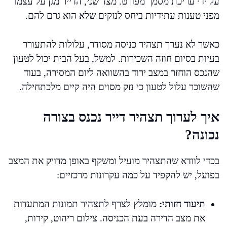
על ידי עריכת מסמך מפורט. מצד שני, הדייר מגן על עצמו
מפני טענות עתידיות ביחס לנזקים שלא הוא גרם להם.
כאשר לא נערך תצהיר כניסה מסודר, עלולות להתעורר
בעיות בסיום חוזה השכירות. למשל, בעל הבית יכול לטעון
שהנכס הוחזר במצב ירוד בהשוואה ליום המסירה, בעוד
שהשוכר עלול לטעון כי נזק מסוים היה קיים מלכתחילה.
איך לערוך תצהיר דייר נכנס בצורה
נכונה?
בכדי לוודא שהתצהיר מועיל ומשקף באופן מדויק את המצב
בפועל, יש להקפיד על כמה עקרונות מרכזיים:
תיעוד חזותי:
מומלץ לצרף לתצהיר תמונות המתעדות
את מצב הדירה בעת הכניסה. צילום ריהוט, קירות,