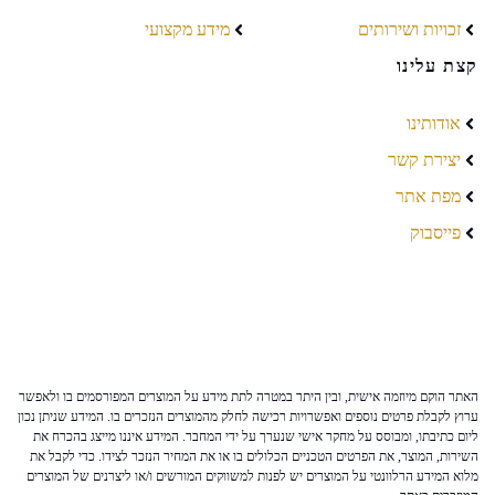
זכויות ושירותים
מידע מקצועי
קצת עלינו
אודותינו
יצירת קשר
מפת אתר
פייסבוק
האתר הוקם מיוזמה אישית, ובין היתר במטרה לתת מידע על המוצרים המפורסמים בו ולאפשר
ערוץ לקבלת פרטים נוספים ואפשרויות רכישה לחלק מהמוצרים הנזכרים בו. המידע שניתן נכון
ליום כתיבתו, ומבוסס על מחקר אישי שנערך על ידי המחבר. המידע איננו מייצג בהכרח את
השירות, המוצר, את הפרטים הטכניים הכלולים בו או את המחיר הנזכר לצידו. כדי לקבל את
מלוא המידע הרלוונטי על המוצרים יש לפנות למשווקים המורשים ו/או ליצרנים של המוצרים