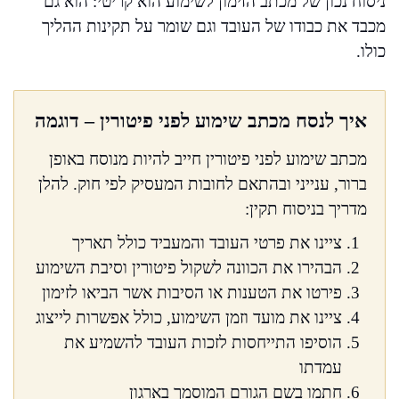
ניסוח נכון של מכתב הזימון לשימוע הוא קריטי: הוא גם
מכבד את כבודו של העובד וגם שומר על תקינות ההליך
כולו.
איך לנסח מכתב שימוע לפני פיטורין – דוגמה
מכתב שימוע לפני פיטורין חייב להיות מנוסח באופן
ברור, ענייני ובהתאם לחובות המעסיק לפי חוק. להלן
מדריך בניסוח תקין:
ציינו את פרטי העובד והמעביד כולל תאריך
הבהירו את הכוונה לשקול פיטורין וסיבת השימוע
פירטו את הטענות או הסיבות אשר הביאו לזימון
ציינו את מועד וזמן השימוע, כולל אפשרות לייצוג
הוסיפו התייחסות לזכות העובד להשמיע את
עמדתו
חתמו בשם הגורם המוסמך בארגון