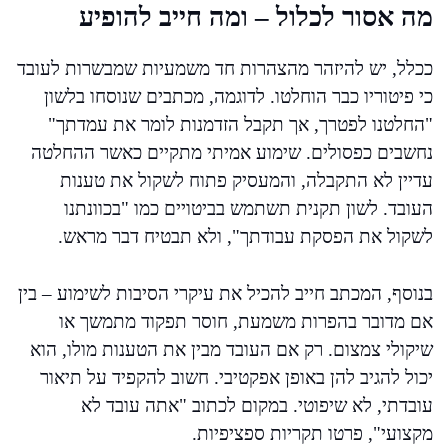
מה אסור לכלול – ומה חייב להופיע
ככלל, יש להיזהר מהצהרות חד משמעיות שמבשרות לעובד
כי פיטוריו כבר הוחלטו. לדוגמה, מכתבים שנוסחו בלשון
"החלטנו לפטרך, אך תקבל הזדמנות לומר את עמדתך"
נחשבים כפסולים. שימוע אמיתי מתקיים כאשר ההחלטה
עדיין לא התקבלה, והמעסיק פתוח לשקול את טענות
העובד. לשון תקנית תשתמש בביטויים כמו "בכוונתנו
לשקול את הפסקת עבודתך", ולא תבטיח דבר מראש.
בנוסף, המכתב חייב להכיל את עיקרי הסיבות לשימוע – בין
אם מדובר בהפרות משמעת, חוסר תפקוד מתמשך או
שיקולי צמצום. רק אם העובד מבין את הטענות מולו, הוא
יכול להגיב להן באופן אפקטיבי. חשוב להקפיד על תיאור
עובדתי, לא שיפוטי. במקום לכתוב "אתה עובד לא
מקצועי", פרטו תקריות ספציפיות.