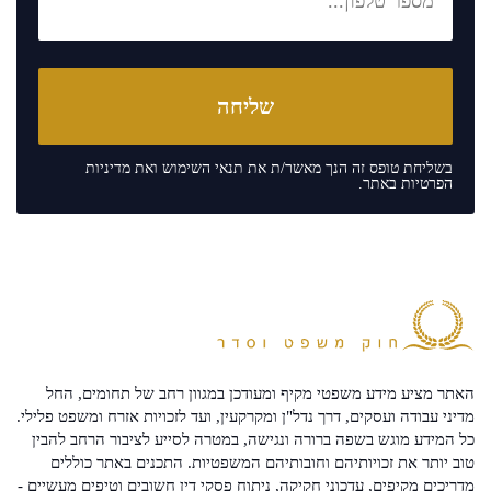
בשליחת טופס זה הנך מאשר/ת את
תנאי השימוש
ואת
מדיניות
הפרטיות
באתר.
האתר מציע מידע משפטי מקיף ומעודכן במגוון רחב של תחומים, החל
מדיני עבודה ועסקים, דרך נדל"ן ומקרקעין, ועד לזכויות אזרח ומשפט פלילי.
כל המידע מוגש בשפה ברורה ונגישה, במטרה לסייע לציבור הרחב להבין
טוב יותר את זכויותיהם וחובותיהם המשפטיות. התכנים באתר כוללים
מדריכים מקיפים, עדכוני חקיקה, ניתוח פסקי דין חשובים וטיפים מעשיים -