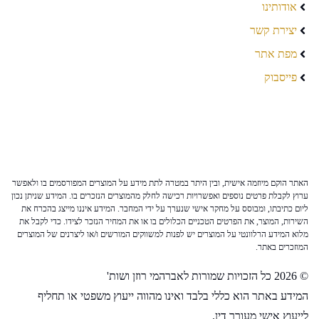
אודותינו
יצירת קשר
מפת אתר
פייסבוק
האתר הוקם מיוזמה אישית, ובין היתר במטרה לתת מידע על המוצרים המפורסמים בו ולאפשר
ערוץ לקבלת פרטים נוספים ואפשרויות רכישה לחלק מהמוצרים הנזכרים בו. המידע שניתן נכון
ליום כתיבתו, ומבוסס על מחקר אישי שנערך על ידי המחבר. המידע איננו מייצג בהכרח את
השירות, המוצר, את הפרטים הטכניים הכלולים בו או את המחיר הנזכר לצידו. כדי לקבל את
מלוא המידע הרלוונטי על המוצרים יש לפנות למשווקים המורשים ו/או ליצרנים של המוצרים
המוזכרים באתר.
© 2026 כל הזכויות שמורות לאברהמי רוזן ושות'
המידע באתר הוא כללי בלבד ואינו מהווה ייעוץ משפטי או תחליף
לייעוץ אישי מעורך דין.