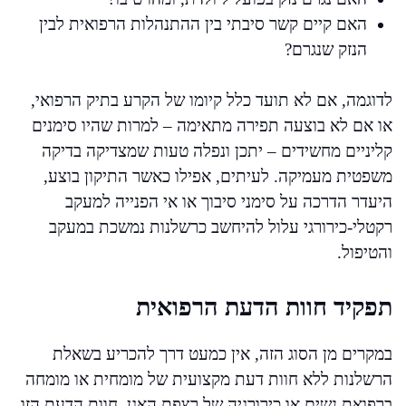
האם קיים קשר סיבתי בין ההתנהלות הרפואית לבין
הנזק שנגרם?
לדוגמה, אם לא תועד כלל קיומו של הקרע בתיק הרפואי,
או אם לא בוצעה תפירה מתאימה – למרות שהיו סימנים
קליניים מחשידים – יתכן ונפלה טעות שמצדיקה בדיקה
משפטית מעמיקה. לעיתים, אפילו כאשר התיקון בוצע,
היעדר הדרכה על סימני סיבוך או אי הפנייה למעקב
רקטלי-כירורגי עלול להיחשב כרשלנות נמשכת במעקב
והטיפול.
תפקיד חוות הדעת הרפואית
במקרים מן הסוג הזה, אין כמעט דרך להכריע בשאלת
הרשלנות ללא חוות דעת מקצועית של מומחית או מומחה
ברפואת נשים או כירורגיה של רצפת האגן. חוות הדעת הזו