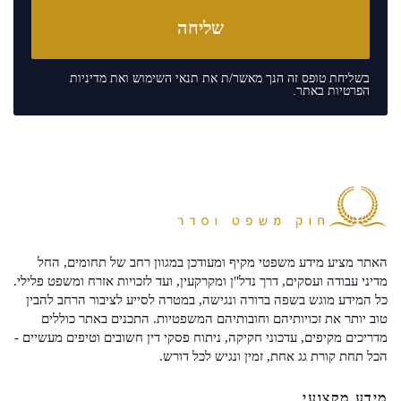
בשליחת טופס זה הנך מאשר/ת את
תנאי השימוש
ואת
מדיניות
הפרטיות
באתר.
האתר מציע מידע משפטי מקיף ומעודכן במגוון רחב של תחומים, החל
מדיני עבודה ועסקים, דרך נדל"ן ומקרקעין, ועד לזכויות אזרח ומשפט פלילי.
כל המידע מוגש בשפה ברורה ונגישה, במטרה לסייע לציבור הרחב להבין
טוב יותר את זכויותיהם וחובותיהם המשפטיות. התכנים באתר כוללים
מדריכים מקיפים, עדכוני חקיקה, ניתוח פסקי דין חשובים וטיפים מעשיים -
הכל תחת קורת גג אחת, זמין ונגיש לכל דורש.
מידע מקצועי