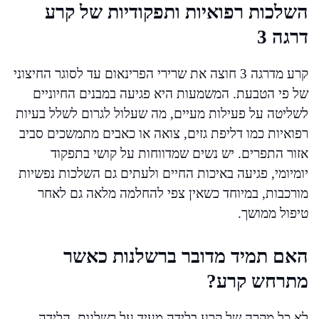
השלכות רפואיות ותפקודיות של קרע
דרגה 3
קרע מדרגה 3 חוצה את שרירי הפרינאום עד לסוגר החיצוני
של פי הטבעת. המשמעות היא פגיעה במבנים החיוניים
לשליטה על פעילות מעיים, מה שעלול לגרום לשלל בעיות
רפואיות כמו דליפת גזים, צואה או כאבים מתמשכים סביב
אזור התפרים. יש נשים שמדווחות על קושי בתפקוד
יומיומי, פגיעה באיכות החיים ולעתים גם השלכות נפשיות
מורכבות, במיוחד כשאין צפי להחלמה מלאה גם לאחר
טיפול ממושך.
האם תמיד מדובר ברשלנות כאשר
מתרחש קרע?
לא כל מקרה של קרע בלידה מעיד על רשלנות. הלידה