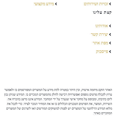
זכויות ושירותים
מידע מקצועי
קצת עלינו
אודותינו
יצירת קשר
מפת אתר
פייסבוק
האתר הוקם מיוזמה אישית, ובין היתר במטרה לתת מידע על המוצרים המפורסמים בו ולאפשר
ערוץ לקבלת פרטים נוספים ואפשרויות רכישה לחלק מהמוצרים הנזכרים בו. המידע שניתן נכון
ליום כתיבתו, ומבוסס על מחקר אישי שנערך על ידי המחבר. המידע איננו מייצג בהכרח את
השירות, המוצר, את הפרטים הטכניים הכלולים בו או את המחיר הנזכר לצידו. כדי לקבל את
מלוא המידע הרלוונטי על המוצרים יש לפנות למשווקים המורשים ו/או ליצרנים של המוצרים
המוזכרים באתר.