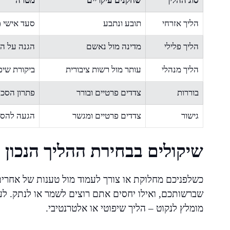
סוג ההליך
שחקנים עיקריים
מטרה
הליך אזרחי
תובע ונתבע
סעד אישי (
הליך פלילי
מדינה מול נאשם
הגנה על הס
הליך מנהלי
עותר מול רשות ציבורית
ביקורת שיפ
בוררות
צדדים פרטיים ובורר
פתרון הסכס
גישור
צדדים פרטיים ומגשר
הגעה להס
שיקולים בבחירת ההליך הנכון
כשלפניכם מחלוקת או צורך לעמוד מול טענות של אחר
שברשותכם, ואילו יחסים אתם רוצים לשמר או לנתק. לעי
מומלץ לנקוט – הליך שיפוטי או אלטרנטיבי.