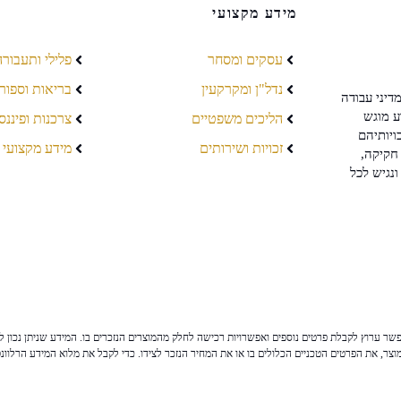
מידע מקצועי
עסקים ומסחר
פלילי ותעבורה
נדל"ן ומקרקעין
בריאות וספור
דיני עבודה
ע מוגש
הליכים משפטיים
צרכנות ופיננס
ויותיהם
זכויות ושירותים
מידע מקצועי
חקיקה,
ונגיש לכל
ר ערוץ לקבלת פרטים נוספים ואפשרויות רכישה לחלק מהמוצרים הנזכרים בו. המידע שניתן נכון לי
צר, את הפרטים הטכניים הכלולים בו או את המחיר הנזכר לצידו. כדי לקבל את מלוא המידע הרלוונ