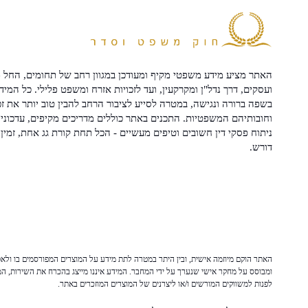
האתר מציע מידע משפטי מקיף ומעודכן במגוון רחב של תחומים, החל מ
ועסקים, דרך נדל"ן ומקרקעין, ועד לזכויות אזרח ומשפט פלילי. כל המיד
בשפה ברורה ונגישה, במטרה לסייע לציבור הרחב להבין טוב יותר את זכ
וחובותיהם המשפטיות. התכנים באתר כוללים מדריכים מקיפים, עדכוני 
ניתוח פסקי דין חשובים וטיפים מעשיים - הכל תחת קורת גג אחת, זמין 
דורש.
האתר הוקם מיוזמה אישית, ובין היתר במטרה לתת מידע על המוצרים המפורסמים בו ולאפש
ומבוסס על מחקר אישי שנערך על ידי המחבר. המידע איננו מייצג בהכרח את השירות, המו
לפנות למשווקים המורשים ו/או ליצרנים של המוצרים המוזכרים באתר.