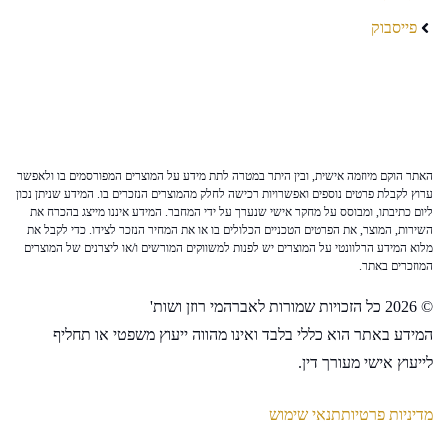
פייסבוק
האתר הוקם מיוזמה אישית, ובין היתר במטרה לתת מידע על המוצרים המפורסמים בו ולאפשר
ערוץ לקבלת פרטים נוספים ואפשרויות רכישה לחלק מהמוצרים הנזכרים בו. המידע שניתן נכון
ליום כתיבתו, ומבוסס על מחקר אישי שנערך על ידי המחבר. המידע איננו מייצג בהכרח את
השירות, המוצר, את הפרטים הטכניים הכלולים בו או את המחיר הנזכר לצידו. כדי לקבל את
מלוא המידע הרלוונטי על המוצרים יש לפנות למשווקים המורשים ו/או ליצרנים של המוצרים
המוזכרים באתר.
© 2026 כל הזכויות שמורות לאברהמי רוזן ושות'
המידע באתר הוא כללי בלבד ואינו מהווה ייעוץ משפטי או תחליף
לייעוץ אישי מעורך דין.
מדיניות פרטיות
תנאי שימוש