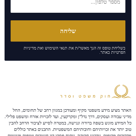
בשליחת טופס זה הנך מאשר/ת את
תנאי השימוש
ואת
מדיניות
הפרטיות
באתר.
האתר מציע מידע משפטי מקיף ומעודכן במגוון רחב של תחומים, החל
מדיני עבודה ועסקים, דרך נדל"ן ומקרקעין, ועד לזכויות אזרח ומשפט פלילי.
כל המידע מוגש בשפה ברורה ונגישה, במטרה לסייע לציבור הרחב להבין
טוב יותר את זכויותיהם וחובותיהם המשפטיות. התכנים באתר כוללים
מדריכים מקיפים, עדכוני חקיקה, ניתוח פסקי דין חשובים וטיפים מעשיים -