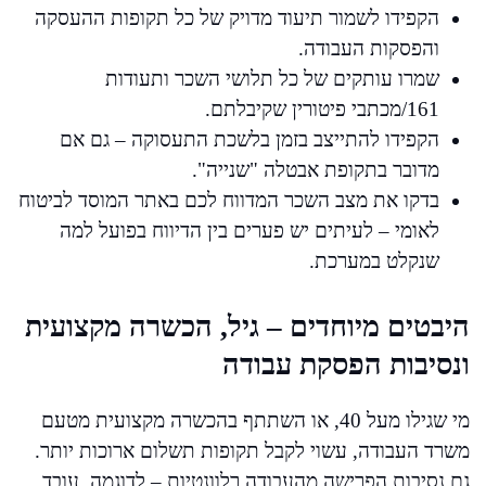
הקפידו לשמור תיעוד מדויק של כל תקופות ההעסקה
והפסקות העבודה.
שמרו עותקים של כל תלושי השכר ותעודות
161/מכתבי פיטורין שקיבלתם.
הקפידו להתייצב בזמן בלשכת התעסוקה – גם אם
מדובר בתקופת אבטלה "שנייה".
בדקו את מצב השכר המדווח לכם באתר המוסד לביטוח
לאומי – לעיתים יש פערים בין הדיווח בפועל למה
שנקלט במערכת.
היבטים מיוחדים – גיל, הכשרה מקצועית
ונסיבות הפסקת עבודה
מי שגילו מעל 40, או השתתף בהכשרה מקצועית מטעם
משרד העבודה, עשוי לקבל תקופות תשלום ארוכות יותר.
גם נסיבות הפרישה מהעבודה רלוונטיות – לדוגמה, עובד