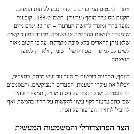
אחד ההיבטים המרכזיים בתקנות נוגע ללוחות הזמנים.
תקנות מס ערך מוסף (ערעור), תשמ"ט-1988 קובעות
מועד ברור ומוגדר להגשת הערעור – תוך 30 ימים מיום
שנמסרה לנישום ההחלטה או השומה. מדובר במועד קשיח
שלא ניתן להאריכו בלא סיבה מוצדקת. על כן חשוב מאוד
לשים לב למועד המסירה של השומה, ולא רק למועד
הוצאתה.
בנוסף, התקנות דורשות כי הערעור יוגש בכתב, בתצהיר,
ויכלול את עיקרי הטענות, הסעדים המבוקשים, והמסמכים
הרלוונטיים. יש להקפיד על ניסוח מדויק, תמציתי ובהיר,
שכן כתב ערעור לקוי עשוי להקשות על הדיון בהמשך, ואף
להוביל לדחיית הערעור על הסף.
הצד הפרוצדורלי והמשמעות המעשית