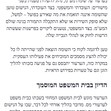
בערעור על שומת מע"מ, נהוג להעלות טענות בשני
מישורים: העובדתי והמשפטי. בצד העובדתי, הנישום טוען
שהשומה איננה תואמת את מה שאירע בפועל – למשל,
שלא סופק השירות או שלא התקבלה התמורה בגינה שולם
המע"מ. בצד המשפטי, נטענים ליקויים בפרשנות שעשתה
הרשות לחוק או לנהלי הגבייה שלה.
טען לדוגמה לקוח כי השומה הוצאה לפני שהייתה לו כל
יכולת להציג מסמכים המוכיחים את פעילותו העסקית.
במקרה כזה, הערעור יתבסס גם על פגיעה בזכותו להליך
הוגן וגם על טעויות בפירוש הראיות.
הדיון בבית המשפט המוסמך
הערעור מוגש לבית המשפט המחוזי בשבתו כבית משפט
לערעורי מס. מדובר בהליך אזרחי לכל דבר, שבו על הנישום