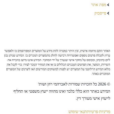
מפת אתר
פייסבוק
האתר הוקם מיוזמה אישית, ובין היתר במטרה לתת מידע על המוצרים המפורסמים בו ולאפשר
ערוץ לקבלת פרטים נוספים ואפשרויות רכישה לחלק מהמוצרים הנזכרים בו. המידע שניתן נכון
ליום כתיבתו, ומבוסס על מחקר אישי שנערך על ידי המחבר. המידע איננו מייצג בהכרח את
השירות, המוצר, את הפרטים הטכניים הכלולים בו או את המחיר הנזכר לצידו. כדי לקבל את
מלוא המידע הרלוונטי על המוצרים יש לפנות למשווקים המורשים ו/או ליצרנים של המוצרים
המוזכרים באתר.
© 2026 כל הזכויות שמורות לאברהמי רוזן ושות'
המידע באתר הוא כללי בלבד ואינו מהווה ייעוץ משפטי או תחליף
לייעוץ אישי מעורך דין.
מדיניות פרטיות
תנאי שימוש