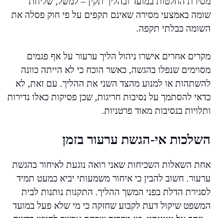
מסירת החלטות במועד ובהליך תקין – למשל, שליחת
שומה באמצעי מסירה שאינם תקפים על פי חוק פסלה את
השומה כבלתי תקפה.
מקרים אחרים אישרו ניהול הליך ערעור על אף פגמים
מסוימים שנפלו בהגשה, כאשר הוכח כי לא הייתה כוונה
להשתהות או למנוע מהצד השני את ההליך. עם זאת, לא
כדאי להסתמך על נסיבות חריגות, שכן פסיקות כאלו נדירות
ותלויות בנסיבות מאוד פרטניות.
השלכות אי-הגשת ערעור בזמן
אחת השאלות השכיחות שאני רואה נוגעת לאיחור בהגשת
ערעור. חשוב להבין כי איחור משמעותי יביא כמעט תמיד
לסגירת הדלת בפני המשך ההליך. התקנות נותנות לבית
המשפט שיקול דעת לקבוע שחזקה כי מי שלא פעל במועד