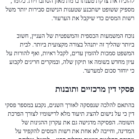
להוכיח את צדקת טענתו ברמת מאזן הסתברויות. כלומר,
מספיק ששופט ישתכנע שטענות הנישום סבירות יותר משל
רשות המסים כדי שיקבל את הערעור.
נוכח המשמעות הכספית והמשפטית של העניין, חשוב
ביותר שהליך זה יתנהל בצורה מקצועית ביותר. לבית
המשפט סמכות להזמין עדים, לקבל ראיות, ואף להורות על
עיון מחדש בשומה או תיקון שלה, ובמקרים חריגים לקבוע
כי יוחזר סכום למערער.
פסקי דין מרכזיים ותובנות
בהתאם להלכה שנפסקה לאורך השנים, נקבע במספר פסקי
דין כי על נישום להציג תיעוד מלא לרישומיו לצורך הפרכת
השומה. הפסיקה מדגישה גם את עקרון ההגינות של
המדינה, וחייבה לא אחת את רשות המסים להקפיד על