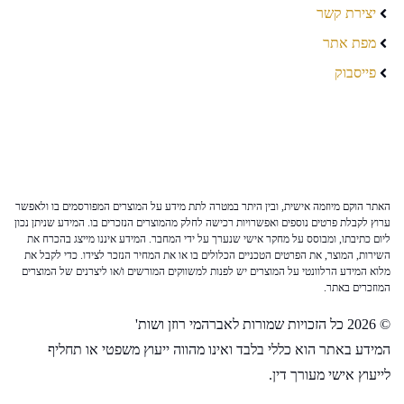
יצירת קשר
מפת אתר
פייסבוק
האתר הוקם מיוזמה אישית, ובין היתר במטרה לתת מידע על המוצרים המפורסמים בו ולאפשר
ערוץ לקבלת פרטים נוספים ואפשרויות רכישה לחלק מהמוצרים הנזכרים בו. המידע שניתן נכון
ליום כתיבתו, ומבוסס על מחקר אישי שנערך על ידי המחבר. המידע איננו מייצג בהכרח את
השירות, המוצר, את הפרטים הטכניים הכלולים בו או את המחיר הנזכר לצידו. כדי לקבל את
מלוא המידע הרלוונטי על המוצרים יש לפנות למשווקים המורשים ו/או ליצרנים של המוצרים
המוזכרים באתר.
© 2026 כל הזכויות שמורות לאברהמי רוזן ושות'
המידע באתר הוא כללי בלבד ואינו מהווה ייעוץ משפטי או תחליף
לייעוץ אישי מעורך דין.