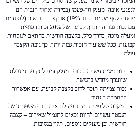
המוסד לביטוח לאומי מעניק שני סוגים עיקריים של תשלום
לנפגעי איבה: מענק חד-פעמי (במידה ואחוזי הנכות הם
מתחת לסף מסוים, לרוב 19%) או קצבה חודשית (לנפגעים
עם נכות גבוהה יותר). קביעה של 20% נכות רפואית
ומעלה מזכה, בדרך כלל, בקצבה חודשית בהתאם לנוסחות
קבועות. ככל ששיעור הנכות גבוה יותר, כך גובה הקצבה
עולה.
נכות זמנית עשויה לזכות במענק זמני לתקופה מוגבלת
שיוערך מחדש בהמשך.
נכות צמיתה תזכה לרוב בקצבה קבועה, עם אפשרות
להחמרה בעתיד.
במקרה של פטירה עקב פעולת איבה, בני משפחתו של
הנפטר עשויים להיות זכאים לתגמול שאירים – קצבה
חודשית וכן מענקים נוספים, תלוי בנסיבות.