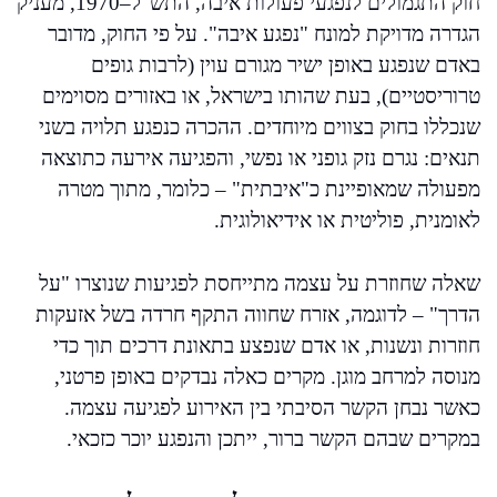
חוק התגמולים לנפגעי פעולות איבה, התש"ל–1970, מעניק
הגדרה מדויקת למונח "נפגע איבה". על פי החוק, מדובר
באדם שנפגע באופן ישיר מגורם עוין (לרבות גופים
טרוריסטיים), בעת שהותו בישראל, או באזורים מסוימים
שנכללו בחוק בצווים מיוחדים. ההכרה כנפגע תלויה בשני
תנאים: נגרם נזק גופני או נפשי, והפגיעה אירעה כתוצאה
מפעולה שמאופיינת כ"איבתית" – כלומר, מתוך מטרה
לאומנית, פוליטית או אידיאולוגית.
שאלה שחוזרת על עצמה מתייחסת לפגיעות שנוצרו "על
הדרך" – לדוגמה, אזרח שחווה התקף חרדה בשל אזעקות
חוזרות ונשנות, או אדם שנפצע בתאונת דרכים תוך כדי
מנוסה למרחב מוגן. מקרים כאלה נבדקים באופן פרטני,
כאשר נבחן הקשר הסיבתי בין האירוע לפגיעה עצמה.
במקרים שבהם הקשר ברור, ייתכן והנפגע יוכר כזכאי.