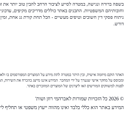
בשפה ברורה ונגישה, במטרה לסייע לציבור הרחב להבין טוב יותר את זכ
וחובותיהם המשפטיות. התכנים באתר כוללים מדריכים מקיפים, עדכוני 
ניתוח פסקי דין חשובים וטיפים מעשיים - הכל תחת קורת גג אחת, זמין 
דורש.
האתר הוקם מיוזמה אישית, ובין היתר במטרה לתת מידע על המוצרים המפורסמים בו ולאפש
ומבוסס על מחקר אישי שנערך על ידי המחבר. המידע איננו מייצג בהכרח את השירות, המו
לפנות למשווקים המורשים ו/או ליצרנים של המוצרים המוזכרים באתר.
© 2026 כל הזכויות שמורות לאברהמי רוזן ושות'
המידע באתר הוא כללי בלבד ואינו מהווה ייעוץ משפטי או תחליף לייע