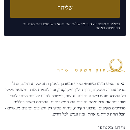
בשליחת טופס זה הנך מאשר/ת את
תנאי השימוש
ואת
מדיניות
הפרטיות
באתר.
האתר מציע מידע משפטי מקיף ומעודכן במגוון רחב של תחומים, החל
מדיני עבודה ועסקים, דרך נדל"ן ומקרקעין, ועד לזכויות אזרח ומשפט פלילי.
כל המידע מוגש בשפה ברורה ונגישה, במטרה לסייע לציבור הרחב להבין
טוב יותר את זכויותיהם וחובותיהם המשפטיות. התכנים באתר כוללים
מדריכים מקיפים, עדכוני חקיקה, ניתוח פסקי דין חשובים וטיפים מעשיים -
הכל תחת קורת גג אחת, זמין ונגיש לכל דורש.
מידע מקצועי