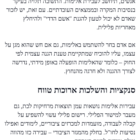
אנשים, תיחשב לעבירת אלימות. התשובה תלויה בעיקר
בנסיבות המקרה ובממצאים העובדתיים. עם זאת, יש לזכור
שאדם לא יכול לטעון להגנת "אשם הדדי" ולהיחלץ
מאחריות פלילית.
אם אדם בחר להשתמש באלימות, גם אם חש שהוא מגן על
עצמו, עליו להוכיח שמתקיימת טענת הגנה עצמית לפי
החוק – כלומר שהאלימות הופעלה באופן מידתי, נדרשה
לצורך ההגנה ולא חרגה מהנחוץ.
סנקציות והשלכות ארוכות טווח
עבירות אלימות נושאות עמן תוצאות מרחיקות לכת, גם
מעבר למישור הפלילי. רישום פלילי עשוי להשפיע על
קבלה לעבודה, מועמדות למכרזים ציבוריים, לימודים ואפילו
נסיעות לחו"ל. בחלק מהמגזר הציבורי – עבירה כזו מהווה