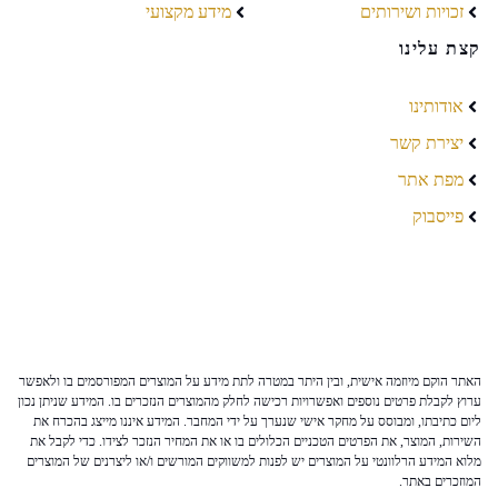
זכויות ושירותים
מידע מקצועי
קצת עלינו
אודותינו
יצירת קשר
מפת אתר
פייסבוק
האתר הוקם מיוזמה אישית, ובין היתר במטרה לתת מידע על המוצרים המפורסמים בו ולאפשר
ערוץ לקבלת פרטים נוספים ואפשרויות רכישה לחלק מהמוצרים הנזכרים בו. המידע שניתן נכון
ליום כתיבתו, ומבוסס על מחקר אישי שנערך על ידי המחבר. המידע איננו מייצג בהכרח את
השירות, המוצר, את הפרטים הטכניים הכלולים בו או את המחיר הנזכר לצידו. כדי לקבל את
מלוא המידע הרלוונטי על המוצרים יש לפנות למשווקים המורשים ו/או ליצרנים של המוצרים
המוזכרים באתר.