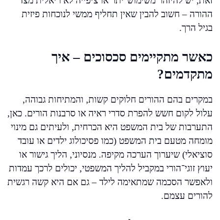
זאת, יש להיזהר משימוש־יתר או ציפייה לא ריאלית מצד
ההורה – חשוב להבין שאין תחליף ממשי לנוכחות פיזית
בגיל הרך.
כאשר מתקיימים סכסוכים – איך
מתקדמים?
במקרים בהם ההורים חלוקים קשות, והמתיחות גבוהה,
עלול לקום חשש להפרת סדרי ראיה או סרבנות הורים. כאן,
התערבות של בית המשפט היא הכרחית, ולעיתים גם מינוי
מומחה מטעם בית המשפט (כמו פסיכולוג ילדים או עובד
סוציאלי) שיערוך הערכה מקיפה. מנסיוני, הליך גישור או
יעוץ זוגי־הורי במקביל להליך המשפטי, יכולים לרכך עמדות
ולאפשר הסכמה שמתאימה לילד – גם אם היא קשה רגשית
להורים עצמם.