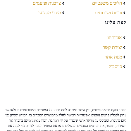
הליכים משפטיים
צרכנות ופיננסים
זכויות ושירותים
מידע מקצועי
קצת עלינו
אודותינו
יצירת קשר
מפת אתר
פייסבוק
האתר הוקם מיוזמה אישית, ובין היתר במטרה לתת מידע על המוצרים המפורסמים בו ולאפשר
ערוץ לקבלת פרטים נוספים ואפשרויות רכישה לחלק מהמוצרים הנזכרים בו. המידע שניתן נכון
ליום כתיבתו, ומבוסס על מחקר אישי שנערך על ידי המחבר. המידע איננו מייצג בהכרח את
השירות, המוצר, את הפרטים הטכניים הכלולים בו או את המחיר הנזכר לצידו. כדי לקבל את
מלוא המידע הרלוונטי על המוצרים יש לפנות למשווקים המורשים ו/או ליצרנים של המוצרים