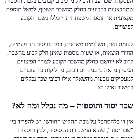
העסקתו. שכר עבודה כולל מרכיבים קבועים בלבד. תוספות
שמתבצעות בקביעות כחלק מהשכר השוטף, למשל תוספת
מקצועית או תוספת משפחתית, ייכללו בשכר הקובע
לפיצויים.
לעומת זאת, תשלומים משתנים, כמו בונוסים חד-פעמיים,
החזרי הוצאות, או שעות נוספות שאינן חלק קבוע מהשכר,
לרוב לא ייחשבו כחלק מהשכר הקובע לצורך הפיצויים.
הניסיון מראה כי במקרים רבים, מחלוקות בין עובדים
למעסיקים נובעות מהשאלה אילו רכיבי שכר נכללים
בחישוב ואילו לא.
שכר יסוד ותוספות – מה נכלל ומה לא?
אין די בלהסתכל על גובה התלוש החודשי. יש להפריד בין
"שכר יסוד", שהוא המשכורת הבסיסית, לבין תוספות