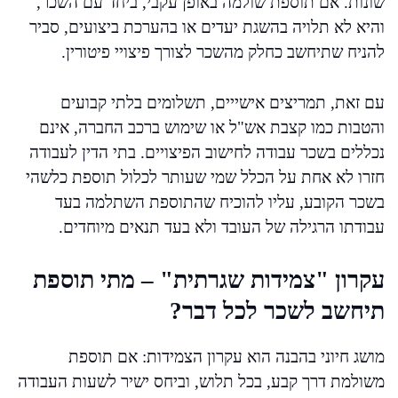
שונות. אם תוספת שולמה באופן עקבי, ביחד עם השכר,
והיא לא תלויה בהשגת יעדים או בהערכת ביצועים, סביר
להניח שתיחשב כחלק מהשכר לצורך פיצויי פיטורין.
עם זאת, תמריצים אישייים, תשלומים בלתי קבועים
והטבות כמו קצבת אש"ל או שימוש ברכב החברה, אינם
נכללים בשכר עבודה לחישוב הפיצויים. בתי הדין לעבודה
חזרו לא אחת על הכלל שמי שעותר לכלול תוספת כלשהי
בשכר הקובע, עליו להוכיח שהתוספת השתלמה בעד
עבודתו הרגילה של העובד ולא בעד תנאים מיוחדים.
עקרון "צמידות שגרתית" – מתי תוספת
תיחשב לשכר לכל דבר?
מושג חיוני בהבנה הוא עקרון הצמידות: אם תוספת
משולמת דרך קבע, בכל תלוש, וביחס ישיר לשעות העבודה