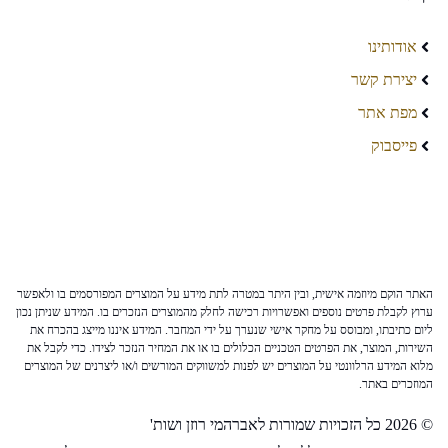
אודותינו
יצירת קשר
מפת אתר
פייסבוק
האתר הוקם מיוזמה אישית, ובין היתר במטרה לתת מידע על המוצרים המפורסמים בו ולאפשר
ערוץ לקבלת פרטים נוספים ואפשרויות רכישה לחלק מהמוצרים הנזכרים בו. המידע שניתן נכון
ליום כתיבתו, ומבוסס על מחקר אישי שנערך על ידי המחבר. המידע איננו מייצג בהכרח את
השירות, המוצר, את הפרטים הטכניים הכלולים בו או את המחיר הנזכר לצידו. כדי לקבל את
מלוא המידע הרלוונטי על המוצרים יש לפנות למשווקים המורשים ו/או ליצרנים של המוצרים
המוזכרים באתר.
© 2026 כל הזכויות שמורות לאברהמי רוזן ושות'