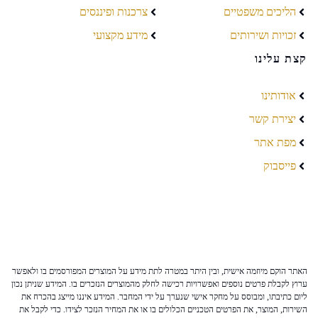
הליכים משפטיים
צרכנות ופיננסים
זכויות ושירותים
מידע מקצועי
קצת עלינו
אודותינו
יצירת קשר
מפת אתר
פייסבוק
האתר הוקם מיוזמה אישית, ובין היתר במטרה לתת מידע על המוצרים המפורסמים בו ולאפשר
ערוץ לקבלת פרטים נוספים ואפשרויות רכישה לחלק מהמוצרים הנזכרים בו. המידע שניתן נכון
ליום כתיבתו, ומבוסס על מחקר אישי שנערך על ידי המחבר. המידע איננו מייצג בהכרח את
השירות, המוצר, את הפרטים הטכניים הכלולים בו או את המחיר הנזכר לצידו. כדי לקבל את