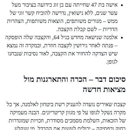
אישה בת 47 שחייתה עם בן זוג כידועה בציבור מעל
עשר שנים, ללא נישואין, נדרשה להוכיח קשר זוגי של
ממש – מגורים משותפים, הוצאות משותפות, הצהרות
הדדיות – לשם קבלת הקצבה.
אלמנה שנישאה מחדש בגיל 64, והקצבה שלה הופסקה
– פנתה לאחר גירושין לקצבה חוזרת, ובמקרה זה נמצא
שיש הצדקה להחזיר את הקצבה, לאור נסיבות שנבחנו
לגופן.
סיכום דבר – הכרה והתארגנות מול
מציאות חדשה
קצבת שאירים נועדה להעניק רשת ביטחון לאלמנה, אך כל
מקרה נשקל לגופו על פי מגוון קריטריונים. הבנה מעמיקה
של הזכאות, השלמת מסמכים מסודרת, וזכויות שמוגדרות
בחוק ובפסיקה – יכולים לעשות את ההבדל. מי שנקלע