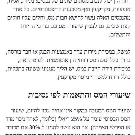
רווח הון יכול לנבוע מסוגים שונים של נכסים: מניות, אג״ח,
אופציות, מקרקעין ואף מטבעות קריפטוגרפיים. כל אחד
מהנכסים האלה עשוי להישא חבות מס, וחלים עליו חוקים
קצת שונים, גם לעניין שיעור המס וגם בדרכי הדיווח
והתשלום.
למשל, במכירת ניירות ערך באמצעות הבנק או חבר בורסה,
בדרך כלל ינוכה מס רווחי הון אוטומטית. לעומת זאת,
במכירת דירה חייבת במס, יש הליך מנגנוני ששונה בתכלית,
כולל דיווח למשרדי מיסוי מקרקעין.
שיעורי המס והתאמות לפי נסיבות
שיעור המס המנוכה במקור אינו אחיד. נכון להיום, שיעור
המס הבסיסי עומד על 25% ריאלי (כלומר, לאחר ניכוי מדד
או הפרשי הצמדה), אך הוא עשוי להגיע ל-30% אם מדובר