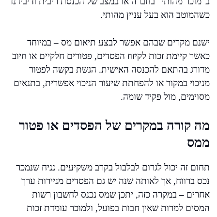
ב"מוכר מהותי" בחברה או במצב של הכנסת ריבית ודיבידנד
כשהמוטב הוא בעל עניין מהותי.
ישנם מקרים שבהם אפשר לבצע תיאום מס – במיוחד
כאשר קיימת זכות לקיזוז הפסדים, פטורים חלקיים או חיוב
מדורג בהתאם להכנסה האישית. הגשת בקשה לפטור
מניכוי במקור או להפחתת שיעור הניכוי אפשרית, בתנאים
מסוימים, מול פקיד שומה.
מה קורה במקרים של הפסדים או פטור
ממס
תחום זה יכול לגרום לבלבול בקרב משקיעים. נניח שנמכר
נכס ברווח, אך לאותה שנה יש גם הפסדים מניירות ערך
אחרים – במקרה כזה, יתכן שמס נכנס לחשבון רשות
המסים למרות שאין חבות בפועל, ולמוכר עומדת זכות