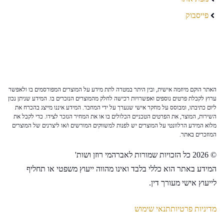
פייסבוק
האתר הוקם מיוזמה אישית, ובין היתר במטרה לתת מידע על המוצרים המפורסמים בו ולאפשר
ערוץ לקבלת פרטים נוספים ואפשרויות רכישה לחלק מהמוצרים הנזכרים בו. המידע שניתן נכון
ליום כתיבתו, ומבוסס על מחקר אישי שנערך על ידי המחבר. המידע איננו מייצג בהכרח את
השירות, המוצר, את הפרטים הטכניים הכלולים בו או את המחיר הנזכר לצידו. כדי לקבל את
מלוא המידע הרלוונטי על המוצרים יש לפנות למשווקים המורשים ו/או ליצרנים של המוצרים
המוזכרים באתר.
© 2026 כל הזכויות שמורות לאברהמי רוזן ושות'
המידע באתר הוא כללי בלבד ואינו מהווה ייעוץ משפטי או תחליף
לייעוץ אישי מעורך דין.
מדיניות פרטיות
תנאי שימוש