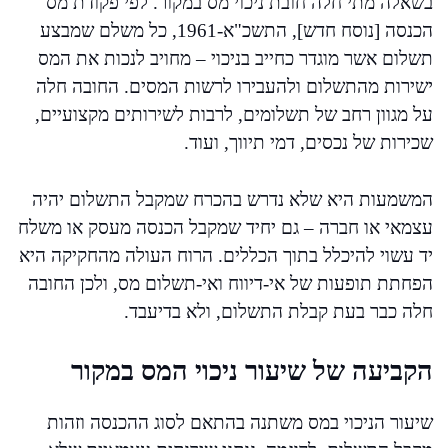
בשאלה מתי חלה חובת ניכוי מס במקור. לפי פקודת מס
הכנסה [נוסח חדש], התשכ"א-1961, כל משלם שמבצע
תשלום אשר מוגדר כחייב בניכוי – מחויב לנכות את המס
ישירות מהתשלום ולהעבירו לרשות המסים. החובה חלה
על מגוון רחב של תשלומים, לרבות לשירותים מקצועיים,
שכירות של נכסים, דמי תיווך, ועוד.
המשמעות היא שלא נדרש בהכרח שמקבל התשלום יהיה
עצמאי או חברה – גם יחיד שמקבל הכנסה מעסק או משלח
יד עשוי להיכלל בתוך הכללים. הרוח העולה מהחקיקה היא
הפחתת תופעות של אי-דיווח ואי-תשלום מס, ולכן החובה
חלה כבר בעת קבלת התשלום, ולא בדיעבד.
הקביעה של שיעור ניכוי המס במקור
שיעור הניכוי במס משתנה בהתאם לסוג ההכנסה וזהות