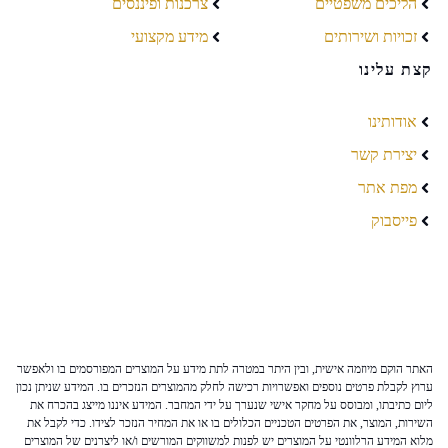
הליכים משפטיים
צרכנות ופיננסים
זכויות ושירותים
מידע מקצועי
קצת עלינו
אודותינו
יצירת קשר
מפת אתר
פייסבוק
האתר הוקם מיוזמה אישית, ובין היתר במטרה לתת מידע על המוצרים המפורסמים בו ולאפשר
ערוץ לקבלת פרטים נוספים ואפשרויות רכישה לחלק מהמוצרים הנזכרים בו. המידע שניתן נכון
ליום כתיבתו, ומבוסס על מחקר אישי שנערך על ידי המחבר. המידע איננו מייצג בהכרח את
השירות, המוצר, את הפרטים הטכניים הכלולים בו או את המחיר הנזכר לצידו. כדי לקבל את
מלוא המידע הרלוונטי על המוצרים יש לפנות למשווקים המורשים ו/או ליצרנים של המוצרים