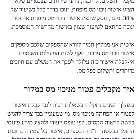
מקבל התשלום. לדוגמה, נותני שירותים עצמאיים שלא
הציגו אישור ניכוי מס מופחת, ינוכו בדרך כלל בשיעור של
30%. מנגד, עסק שהציג אישור ניכוי מס מופחת או פטור,
ינוכה בהתאם לשיעור שצוין באישור מהרשות המוסמכת.
אישית אני ממליץ תמיד לוודא שהספקים שלכם מספקים
אישור ניכוי מס עדכני, תקף לשנת הפעילות השוטפת.
אי-קבלת אישור כזה עלולה לסבך את המשלם עם חיובים
מיותרים ותשלום כפל מס.
איך מקבלים פטור מניכוי מס במקור
במהלך השנים נתקלתי בשאלות רבות לגבי קבלת אישור
לפטור או הפחתה מניכוי מס. מי שמעוניין בכך צריך להגיש
בקשה לרשות המסים, לפי טופס ייעודי ולהציג מידע פיננסי
התומך בבקשה: דו"חות כספיים, אישור על עמידה בחובות