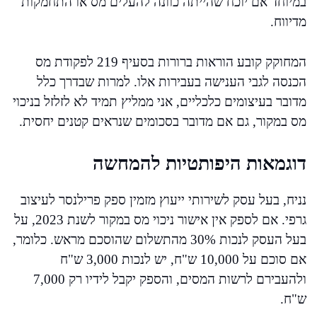
במיוחד אם יוכח שהייתה כוונה להעלים מס או התחמקות
מדיווח.
המחוקק קובע הוראות ברורות בסעיף 219 לפקודת מס
הכנסה לגבי הענישה בעבירות אלו. למרות שבדרך כלל
מדובר בעיצומים כלכליים, אני ממליץ תמיד לא לזלזל בניכוי
מס במקור, גם אם מדובר בסכומים שנראים קטנים יחסית.
דוגמאות היפותטיות להמחשה
נניח, בעל עסק לשירותי ייעוץ מזמין ספק פרילנסר לעיצוב
גרפי. אם לספק אין אישור ניכוי מס במקור לשנת 2023, על
בעל העסק לנכות 30% מהתשלום שהוסכם מראש. כלומר,
אם סוכם על 10,000 ש"ח, יש לנכות 3,000 ש"ח
ולהעבירם לרשות המסים, והספק יקבל לידיו רק 7,000
ש"ח.