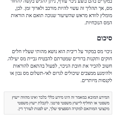
במקרים בהם בוצע ניכוי עודף, ניתן להגיש בקשה להחזר
מס, אך תהליך זה עשוי להיות מורכב ולארוך זמן. לכן,
מומלץ לוודא מראש שהשיעור שנוכה תואם את הוראות
המס הנוכחיות.
סיכום
ניכוי מס במקור על ריבית הוא נושא מהותי שעליו חלים
חוקים ותקנות ברורים שמטרתם להבטיח גביית מס יעילה.
חשוב להכיר את חובת הניכוי, לפעול בהתאם להוראות
ולהימנע ממצבים שיכולים לגרום לאי-תשלום מס נכון או
לקנסות מיותרים.
המידע המובא במאמר זה הינו מידע כללי בלבד ואינו מהווה ייעוץ
משפטי או תחליף לייעוץ משפטי פרטני. לקבלת ייעוץ משפטי
מקצועי המותאם למקרה הספציפי שלך, יש לפנות לעורך דין.