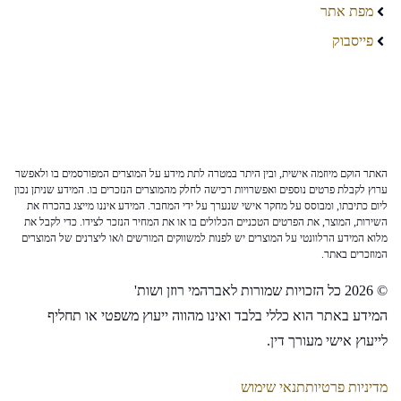
מפת אתר
פייסבוק
האתר הוקם מיוזמה אישית, ובין היתר במטרה לתת מידע על המוצרים המפורסמים בו ולאפשר
ערוץ לקבלת פרטים נוספים ואפשרויות רכישה לחלק מהמוצרים הנזכרים בו. המידע שניתן נכון
ליום כתיבתו, ומבוסס על מחקר אישי שנערך על ידי המחבר. המידע איננו מייצג בהכרח את
השירות, המוצר, את הפרטים הטכניים הכלולים בו או את המחיר הנזכר לצידו. כדי לקבל את
מלוא המידע הרלוונטי על המוצרים יש לפנות למשווקים המורשים ו/או ליצרנים של המוצרים
המוזכרים באתר.
© 2026 כל הזכויות שמורות לאברהמי רוזן ושות'
המידע באתר הוא כללי בלבד ואינו מהווה ייעוץ משפטי או תחליף
לייעוץ אישי מעורך דין.
מדיניות פרטיות
תנאי שימוש