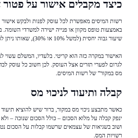
כיצד מקבלים אישור על פטור 
רשות המיסים מאפשרת לכל עוסק לפנות ולבקש אישור המ
באמצעות טופס מקוון או פנייה ישירה למשרדי השומה. ב
שיעור גבוה יחסית (למשל 10% או 30%), שאותו ניתן להפחית לאחר בדיקת פעילות וניכויים בפועל.
האישור במקרה כזה הוא קריטי. בלעדיו, המשלם עשוי לנ
לגרום לפערי תזרים אצל העוסק. לכן חשוב כל עוסק לבד
מס במקור” של רשות המיסים.
קבלה ותיעוד לניכוי מס
כאשר מתבצע ניכוי מס במקור, ברור שיש להוציא תיעוד
ינפק קבלה על מלוא הסכום – כולל הסכום שנוכה – ולא
ושוב בשגיאות של עצמאים שרשמו קבלות על הסכום נט
רשויות המס.