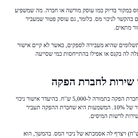
 מס במקור בדיוק כמו עוסק מורשה או חברה. מה שמשפיע
בהקשר לניכוי מס. כלומר, גם עוסק פטור שמעביר
שור מתאים.
תשלומים שהיא מעבירה לספקים, כאשר לא קיים אישור
עלה לה בקנס או אפילו בהתייחסות כמי שסייעה
 שירות לחברת הפקה
נניח שצלם עצמאי (עוסק מורשה) מספק שירות צילום לחברת הפקה בתמורה ל-5,000 ש"ח. בהיעדר אישור ניכוי
מס במקור, החברה מחויבת לנכות מס במקור, נניח בשיעור של 10%. המשמעות היא שחברת ההפקה תעביר
רה כזה, הצלם יפיק קבלה על מלוא הסכום (5,000 ש"ח) ויצרף לה אסמכתא של ניכוי המס. בהמשך, הוא