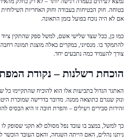
נמצא לעיתים בעמדה רגישה יותר – לא רק כחלק מהאירו
בטוחה. חוק הבטיחות בעבודה וחוק האחריות השילוחית מ
אם לא היה נוכח בפועל בזמן התאונה.
כמו כן, ככל שצד שלישי אשם, למשל ספק שהתקין ציוד 
להתמקד בו. מנסיוני, במקרים כאלה מוצגת תמונה רחבה
צורך להעמיד כמה נתבעים יחד.
הוכחת רשלנות – נקודת המפת
האתגר הגדול בתביעות אלו הוא להוכיח שהתקיימו כל של
ונזק שנגרם כתוצאה ממנה. מדובר בדרישה שמוכרת היט
זהירות סבירים ויעילים – והפרת חובה זו היא הבסיס לה
כך למשל, במצב בו עובד נפל מסולם לא תקני שסופק לו
ניתנו נהלים, האם הייתה השגחה, והאם העובד הוכשר ל