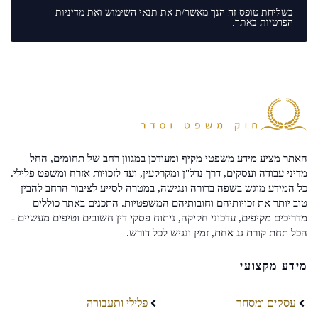
בשליחת טופס זה הנך מאשר/ת את
תנאי השימוש
ואת
מדיניות
הפרטיות
באתר.
האתר מציע מידע משפטי מקיף ומעודכן במגוון רחב של תחומים, החל
מדיני עבודה ועסקים, דרך נדל"ן ומקרקעין, ועד לזכויות אזרח ומשפט פלילי.
כל המידע מוגש בשפה ברורה ונגישה, במטרה לסייע לציבור הרחב להבין
טוב יותר את זכויותיהם וחובותיהם המשפטיות. התכנים באתר כוללים
מדריכים מקיפים, עדכוני חקיקה, ניתוח פסקי דין חשובים וטיפים מעשיים -
הכל תחת קורת גג אחת, זמין ונגיש לכל דורש.
מידע מקצועי
עסקים ומסחר
פלילי ותעבורה