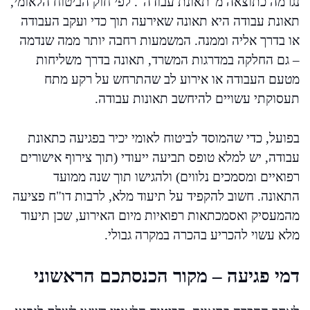
נגרמה כתוצאה מ"תאונת עבודה". לפי חוק הביטוח הלאומי,
תאונת עבודה היא תאונה שאירעה תוך כדי ועקב העבודה
או בדרך אליה וממנה. המשמעות רחבה יותר ממה שנדמה
– גם החלקה במדרגות המשרד, תאונה בדרך משליחות
מטעם העבודה או אירוע לב שהתרחש על רקע מתח
תעסוקתי עשויים להיחשב תאונות עבודה.
בפועל, כדי שהמוסד לביטוח לאומי יכיר בפגיעה כתאונת
עבודה, יש למלא טופס תביעה ייעודי (תוך צירוף אישורים
רפואיים ומסמכים נלווים) ולהגישו תוך שנה ממועד
התאונה. חשוב להקפיד על תיעוד מלא, לרבות דו"ח פציעה
מהמעסיק ואסמכתאות רפואיות מיום האירוע, שכן תיעוד
מלא עשוי להכריע בהכרה במקרה גבולי.
דמי פגיעה – מקור הכנסתכם הראשוני