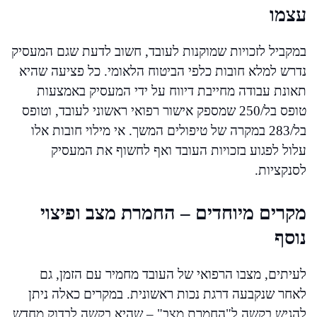
עצמו
במקביל לזכויות שמוקנות לעובד, חשוב לדעת שגם המעסיק
נדרש למלא חובות כלפי הביטוח הלאומי. כל פציעה שהיא
תאונת עבודה מחייבת דיווח על ידי המעסיק באמצעות
טופס בל/250 שמספק אישור רפואי ראשוני לעובד, וטופס
בל/283 במקרה של טיפולים המשך. אי מילוי חובות אלו
עלול לפגוע בזכויות העובד ואף לחשוף את המעסיק
לסנקציות.
מקרים מיוחדים – החמרת מצב ופיצוי
נוסף
לעיתים, מצבו הרפואי של העובד מחמיר עם הזמן, גם
לאחר שנקבעה דרגת נכות ראשונית. במקרים כאלה ניתן
להגיש בקשה ל"החמרת מצב" – שהיא בקשה לבדוק מחדש