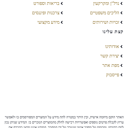
נדל"ן ומקרקעין
בריאות וספורט
הליכים משפטיים
צרכנות ופיננסים
זכויות ושירותים
מידע מקצועי
קצת עלינו
אודותינו
יצירת קשר
מפת אתר
פייסבוק
האתר הוקם מיוזמה אישית, ובין היתר במטרה לתת מידע על המוצרים המפורסמים בו ולאפשר
ערוץ לקבלת פרטים נוספים ואפשרויות רכישה לחלק מהמוצרים הנזכרים בו. המידע שניתן נכון
ליום כתיבתו, ומבוסס על מחקר אישי שנערך על ידי המחבר. המידע איננו מייצג בהכרח את